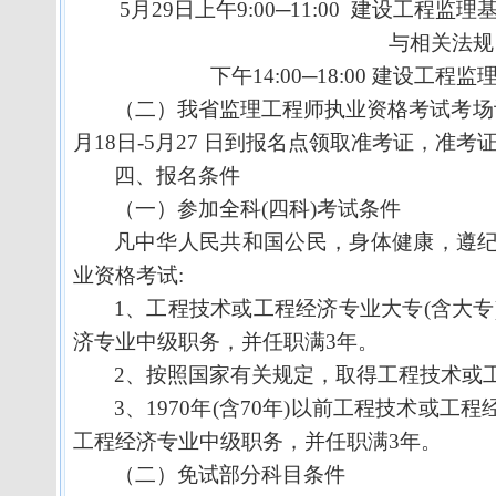
5
月
29
日
上午
9:00
─
11:00
建设工程监理
与相关法规
下午
14:00
─
18:00
建设工程监
（二）我省监理工程师执业资格考试考场
月
18
日
-5
月
27
日到报名点领取准考证，准考
四、报名条件
（一）参加全科
(
四科
)
考试条件
凡中华人民共和国公民，身体健康，遵
业资格考试
:
1
、工程技术或工程经济专业大专
(
含大专
济专业中级职务，并任职满
3
年。
2
、按照国家有关规定，取得工程技术或
3
、
1970
年
(
含
70
年
)
以前工程技术或工程
工程经济专业中级职务，并任职满
3
年。
（二）免试部分科目条件