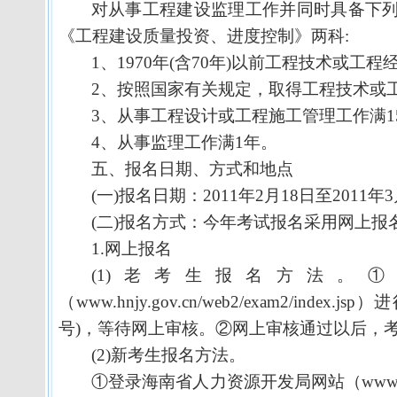
对从事工程建设监理工作并同时具备下
《工程建设质量投资、进度控制》两科
:
1
、
1970
年
(
含
70
年
)
以前工程技术或工程
2
、按照国家有关规定，取得工程技术或
3
、从事工程设计或工程施工管理工作满
1
4
、从事监理工作满
1
年。
五、报名日期、方式和地点
(
一
)
报名日期：
2011
年
2
月
18
日
至
2011
年
3
(
二
)
报名方式：今年考试报名采用网上报
1.
网上报名
(1)
老考生报名方法。①
（
www.hnjy.gov.cn/web2/exam2/index.jsp
）进
号
)
，等待网上审核。②网上审核通过以后，
(2)
新考生报名方法。
①登录海南省人力资源开发局网站（
www.