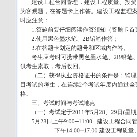
建设工程合同管理，建设工程质量、投资
为客观题，在答题卡上作答。建设工程监理
时应注意：
1.
答题前要仔细阅读作答须知（答题卡首
2.
使用黑色墨水笔、
2B
铅笔作答；
3.
在答题卡划定的题号和区域内作答。
考生应考时可携带黑色墨水笔、
2B
铅笔
供考生索取，考后收回。
（二）获得执业资格证书的条件是：监理
目考试的考生，在连续
2
个考试年度内通过全
格。
三、考试时间与考试地点
（一）考试定于
2011
年
5
月
28
、
29
日
(
星期
5
月
28
日
上午
9:00
─
11:00
建设工程合同
下午
14:00
─
17:00
建设工程质量