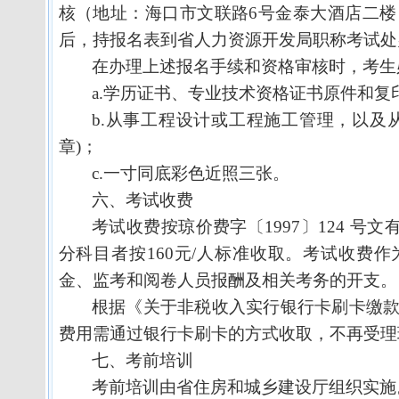
核（地址：海口市文联路
6
号金泰大酒店二楼
后，持报名表到省人力资源开发局职称考试处
在办理上述报名手续和资格审核时，考生
a.
学历证书、专业技术资格证书原件和复
b.
从事工程设计或工程施工管理，以及
章
)
；
c.
一寸同底彩色近照三张。
六、考试收费
考试收费按琼价费字〔
1997
〕
124
号文
分科目者按
160
元
/
人标准收取。考试收费作
金、监考和阅卷人员报酬及相关考务的开支。
根据《关于非税收入实行银行卡刷卡缴
费用需通过银行卡刷卡的方式收取，不再受理
七、考前培训
考前培训由省住房和城乡建设厅组织实施