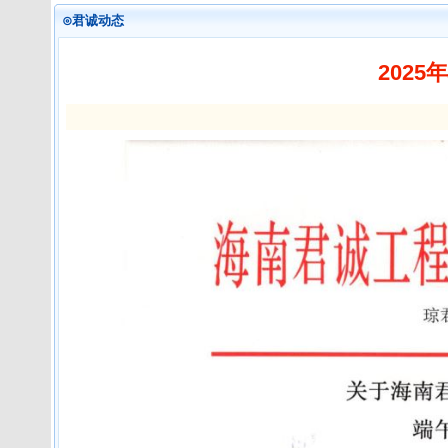
⊙君诚动态
202