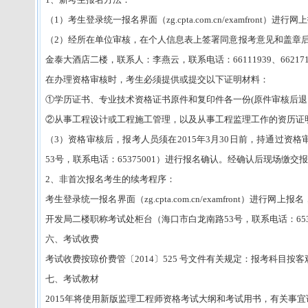
（1）考生登录统一报名界面（zg.cpta.com.cn/examfron
（2）经所在单位审核，在个人信息表上签署同意报考意见和盖章
金泰大酒店二楼，联系人：李燕云，联系电话：66111939、662171
在办理资格审核时，考生必须提供或提交以下证明材料：
①学历证书、专业技术资格证书原件和复印件各一份(原件审核后退
②从事工程设计或工程施工管理，以及从事工程监理工作的资历证明
（3）资格审核后，报考人员须在2015年3月30日前，持通过
53号，联系电话：65375001）进行报名确认。经确认后现场缴交
2、非首次报名考生的续考程序：
考生登录统一报名界面（zg.cpta.com.cn/examfront
开发局二楼职称考试处柜台（海口市白龙南路53号，联系电话：653
六、考试收费
考试收费按琼价费管〔2014〕525 号文件有关规定：报考科目按客观
七、考试教材
2015年将使用新版监理工程师资格考试大纲和考试用书，有关事