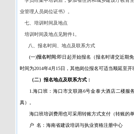
学员经集中培训后，参加省住房和城乡建设厅教育
业管理人员岗位证书》。
七、培训时间及地点
培训时间及地点见附件
1
。
八
、
报名时间、地点及联系方式
(
一
)
报名时间
:
即日起开始报名（报名时请交近期
时间为
2014
年
4
月
15
日
，其他岗位报名可适当顺延至开
（二）报名地点及联系方式：
1.
海口班：海口市文联路
6
号金泰大酒店
二楼服
真）。
海口班培训费用也可采用转账方式支付（转账的
户
名：海南省建设培训与执业资格注册中心