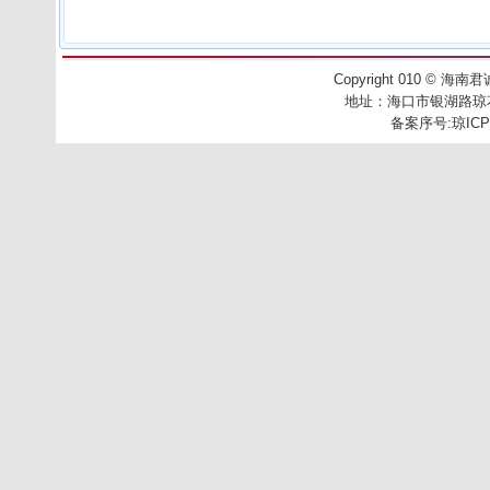
Copyright 010
©
海南君诚工
地址：
海口市银湖路琼花别
备案序号:
琼ICP