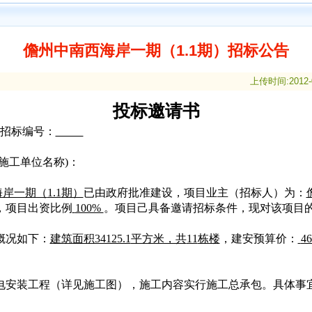
儋州中南西海岸一期（1.1期）招标公告
上传时间:2012-0
投标邀请书
招标编号：
施工单位名称
)
：
海岸一期（
1.1
期）
已由政府批准建设，项目业主（招标人）为：
，项目出资比例
100%
。项目己具备邀请招标条件，现对该项目
概况如下：
建筑面积
34125.1
平方米，共
11
栋楼
，建安预算价：
46
。
电安装工程（详见施工图），施工内容实行施工总承包。具体事
。