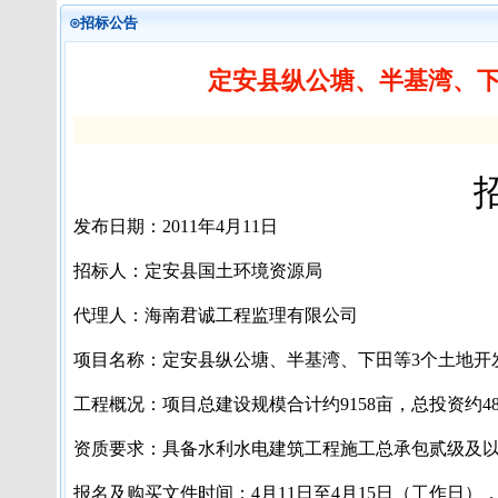
⊙招标公告
定安县纵公塘、半基湾、下
发布日期：
2011
年
4
月
11
日
招标人：定安县国土环境资源局
代理人：海南君诚工程监理有限公司
项目名称：
定安县纵公塘、半基湾、下田等
3
个土地开
工程概况：项目总建设规模合计约
9158
亩，总投资约
4
资质要求：具备水利水电建筑工程施工总承包贰级及
报名及购买文件时间：
4
月
11
日至
4
月
15
日（工作日）