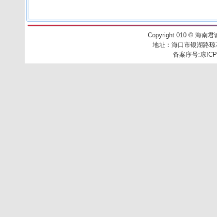
Copyright 010
©
海南君诚工
地址：
海口市银湖路琼花别
备案序号:
琼ICP